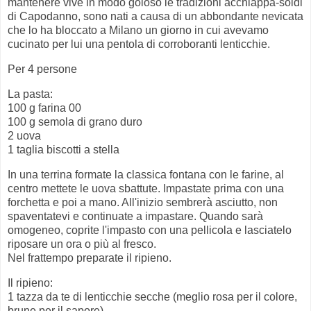
mantenere vive in modo goloso le tradizioni acchiappa-soldi
di Capodanno, sono nati a causa di un abbondante nevicata
che lo ha bloccato a Milano un giorno in cui avevamo
cucinato per lui una pentola di corroboranti lenticchie.
Per 4 persone
La pasta:
100 g farina 00
100 g semola di grano duro
2 uova
1 taglia biscotti a stella
In una terrina formate la classica fontana con le farine, al
centro mettete le uova sbattute. Impastate prima con una
forchetta e poi a mano. All'inizio sembrerà asciutto, non
spaventatevi e continuate a impastare. Quando sarà
omogeneo, coprite l'impasto con una pellicola e lasciatelo
riposare un ora o più al fresco.
Nel frattempo preparate il ripieno.
Il ripieno:
1 tazza da te di lenticchie secche (meglio rosa per il colore,
brune per il sapore)