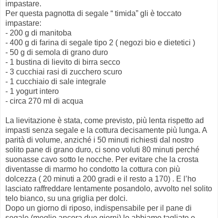
impastare.
Per questa pagnotta di segale “ timida” gli è toccato
impastare:
- 200 g di manitoba
- 400 g di farina di segale tipo 2 ( negozi bio e dietetici )
- 50 g di semola di grano duro
- 1 bustina di lievito di birra secco
- 3 cucchiai rasi di zucchero scuro
- 1 cucchiaio di sale integrale
- 1 yogurt intero
- circa 270 ml di acqua
La lievitazione è stata, come previsto, più lenta rispetto ad
impasti senza segale e la cottura decisamente più lunga. A
parità di volume, anziché i 50 minuti richiesti dal nostro
solito pane di grano duro, ci sono voluti 80 minuti perché
suonasse cavo sotto le nocche. Per evitare che la crosta
diventasse di marmo ho condotto la cottura con più
dolcezza ( 20 minuti a 200 gradi e il resto a 170) . E l’ho
lasciato raffreddare lentamente posandolo, avvolto nel solito
telo bianco, su una griglia per dolci.
Dopo un giorno di riposo, indispensabile per il pane di
segale (meglio ancora due giorni) lo abbiamo tagliato e