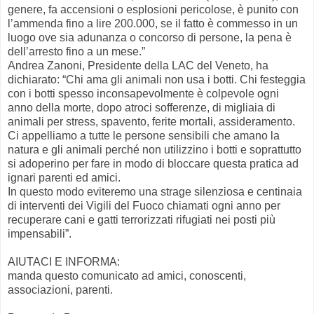
genere, fa accensioni o esplosioni pericolose, è punito con
l’ammenda fino a lire 200.000, se il fatto è commesso in un
luogo ove sia adunanza o concorso di persone, la pena è
dell’arresto fino a un mese.”
Andrea Zanoni, Presidente della LAC del Veneto, ha
dichiarato: “Chi ama gli animali non usa i botti. Chi festeggia
con i botti spesso inconsapevolmente è colpevole ogni
anno della morte, dopo atroci sofferenze, di migliaia di
animali per stress, spavento, ferite mortali, assideramento.
Ci appelliamo a tutte le persone sensibili che amano la
natura e gli animali perché non utilizzino i botti e soprattutto
si adoperino per fare in modo di bloccare questa pratica ad
ignari parenti ed amici.
In questo modo eviteremo una strage silenziosa e centinaia
di interventi dei Vigili del Fuoco chiamati ogni anno per
recuperare cani e gatti terrorizzati rifugiati nei posti più
impensabili”.
AIUTACI E INFORMA:
manda questo comunicato ad amici, conoscenti,
associazioni, parenti.