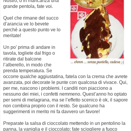
Nostro, o in mancanza una
grande pentola, fate voi.
Quel che rimane del succo
d’arancia ve lo bevete
perché a questo punto ve lo
meritate!
Un po’ prima di andare in
tavola, togliete dal frigo o
ritirate dal balcone
l’alberello, in modo che
prenda temperatura. Se
occorre qualche aggiustatina, fatela con la crema che avrete
avanzata, poi decorate le punte con qualcosa di vivace. Qui,
per me, nascono i problemi. I canditi non piacciono a
nessuno dei miei, i confetti nemmeno. Quest’anno ho optato
per semi di melagrana, ma se l’effetto scenico è ok, il sapore
non combina proprio con il resto. Se qualcuno ha
suggerimenti in merito mi fa davvero un favore!
Preparate la salsa di cioccolato mettendo in un pentolino la
panna, la vaniglia e il cioccolato; fate sciogliere a fuoco