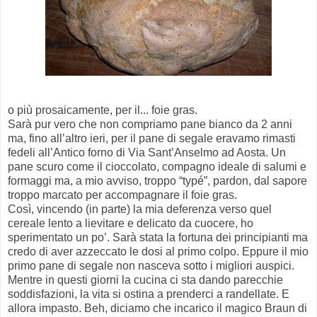
o più prosaicamente, per il... foie gras.
Sarà pur vero che non compriamo pane bianco da 2 anni
ma, fino all’altro ieri, per il pane di segale eravamo rimasti
fedeli all’Antico forno di Via Sant’Anselmo ad Aosta. Un
pane scuro come il cioccolato, compagno ideale di salumi e
formaggi ma, a mio avviso, troppo “typé”, pardon, dal sapore
troppo marcato per accompagnare il foie gras.
Così, vincendo (in parte) la mia deferenza verso quel
cereale lento a lievitare e delicato da cuocere, ho
sperimentato un po’. Sarà stata la fortuna dei principianti ma
credo di aver azzeccato le dosi al primo colpo. Eppure il mio
primo pane di segale non nasceva sotto i migliori auspici.
Mentre in questi giorni la cucina ci sta dando parecchie
soddisfazioni, la vita si ostina a prenderci a randellate. E
allora impasto. Beh, diciamo che incarico il magico Braun di