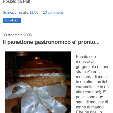
Postato da Patt
Scribacchini
alle
11:00
13 commenti:
Condividi
30 dicembre 2005
Il panettone gastronomico e' pronto...
Farcito con
mousse al
gorgonzola (in uno
strato e' con la
mostarda di mele,
in un altro con fichi
caramellati e in un
altro con noci). E
poi ci sono due
strati di mousse di
tonno al mango.
Che ne dite, lo