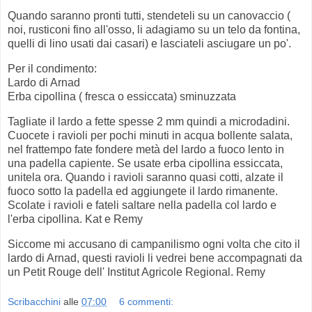
Quando saranno pronti tutti, stendeteli su un canovaccio (
noi, rusticoni fino all'osso, li adagiamo su un telo da fontina,
quelli di lino usati dai casari) e lasciateli asciugare un po'.
Per il condimento:
Lardo di Arnad
Erba cipollina ( fresca o essiccata) sminuzzata
Tagliate il lardo a fette spesse 2 mm quindi a microdadini.
Cuocete i ravioli per pochi minuti in acqua bollente salata,
nel frattempo fate fondere metà del lardo a fuoco lento in
una padella capiente. Se usate erba cipollina essiccata,
unitela ora. Quando i ravioli saranno quasi cotti, alzate il
fuoco sotto la padella ed aggiungete il lardo rimanente.
Scolate i ravioli e fateli saltare nella padella col lardo e
l'erba cipollina. Kat e Remy
Siccome mi accusano di campanilismo ogni volta che cito il
lardo di Arnad, questi ravioli li vedrei bene accompagnati da
un Petit Rouge dell' Institut Agricole Regional. Remy
Scribacchini
alle
07:00
6 commenti: