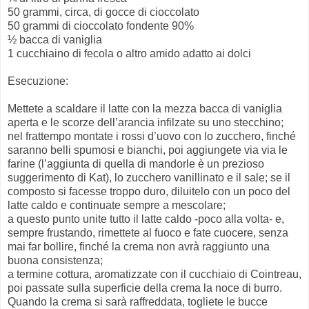
50 grammi, circa, di gocce di cioccolato
50 grammi di cioccolato fondente 90%
½ bacca di vaniglia
1 cucchiaino di fecola o altro amido adatto ai dolci
Esecuzione:
Mettete a scaldare il latte con la mezza bacca di vaniglia
aperta e le scorze dell’arancia infilzate su uno stecchino;
nel frattempo montate i rossi d’uovo con lo zucchero, finché
saranno belli spumosi e bianchi, poi aggiungete via via le
farine (l’aggiunta di quella di mandorle è un prezioso
suggerimento di Kat), lo zucchero vanillinato e il sale; se il
composto si facesse troppo duro, diluitelo con un poco del
latte caldo e continuate sempre a mescolare;
a questo punto unite tutto il latte caldo -poco alla volta- e,
sempre frustando, rimettete al fuoco e fate cuocere, senza
mai far bollire, finché la crema non avrà raggiunto una
buona consistenza;
a termine cottura, aromatizzate con il cucchiaio di Cointreau,
poi passate sulla superficie della crema la noce di burro.
Quando la crema si sarà raffreddata, togliete le bucce