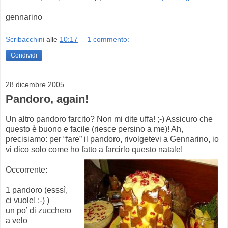
gennarino
Scribacchini
alle
10:17
1 commento:
Condividi
28 dicembre 2005
Pandoro, again!
Un altro pandoro farcito? Non mi dite uffa! ;-) Assicuro che
questo è buono e facile (riesce persino a me)! Ah,
precisiamo: per “fare” il pandoro, rivolgetevi a Gennarino, io
vi dico solo come ho fatto a farcirlo questo natale!
Occorrente:
1 pandoro (esssì,
ci vuole! ;-) )
un po’ di zucchero
a velo