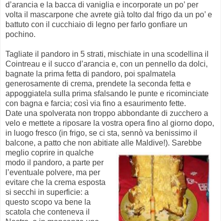
d’arancia e la bacca di vaniglia e incorporate un po’ per
volta il mascarpone che avrete già tolto dal frigo da un po’ e
battuto con il cucchiaio di legno per farlo gonfiare un
pochino.
Tagliate il pandoro in 5 strati, mischiate in una scodellina il
Cointreau e il succo d’arancia e, con un pennello da dolci,
bagnate la prima fetta di pandoro, poi spalmatela
generosamente di crema, prendete la seconda fetta e
appoggiatela sulla prima sfalsando le punte e ricominciate
con bagna e farcia; così via fino a esaurimento fette.
Date una spolverata non troppo abbondante di zucchero a
velo e mettete a riposare la vostra opera fino al giorno dopo,
in luogo fresco (in frigo, se ci sta, sennò va benissimo il
balcone, a patto che non abitiate alle Maldi
ve!). Sarebbe
meglio coprire in qualche
modo il pandoro, a parte per
l’eventuale polvere, ma per
evitare che la crema esposta
si secchi in superficie: a
questo scopo va bene la
scatola che conteneva il