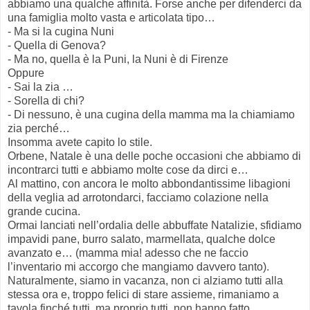
abbiamo una qualche affinità. Forse anche per difenderci da
una famiglia molto vasta e articolata tipo…
- Ma si la cugina Nuni
- Quella di Genova?
- Ma no, quella è la Puni, la Nuni è di Firenze
Oppure
- Sai la zia …
- Sorella di chi?
- Di nessuno, è una cugina della mamma ma la chiamiamo
zia perché…
Insomma avete capito lo stile.
Orbene, Natale è una delle poche occasioni che abbiamo di
incontrarci tutti e abbiamo molte cose da dirci e…
Al mattino, con ancora le molto abbondantissime libagioni
della veglia ad arrotondarci, facciamo colazione nella
grande cucina.
Ormai lanciati nell’ordalia delle abbuffate Natalizie, sfidiamo
impavidi pane, burro salato, marmellata, qualche dolce
avanzato e… (mamma mia! adesso che ne faccio
l’inventario mi accorgo che mangiamo davvero tanto).
Naturalmente, siamo in vacanza, non ci alziamo tutti alla
stessa ora e, troppo felici di stare assieme, rimaniamo a
tavola finché tutti, ma proprio tutti, non hanno fatto