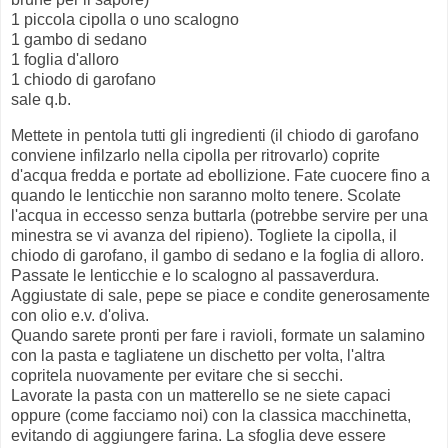
1 piccola cipolla o uno scalogno
1 gambo di sedano
1 foglia d'alloro
1 chiodo di garofano
sale q.b.
Mettete in pentola tutti gli ingredienti (il chiodo di garofano
conviene infilzarlo nella cipolla per ritrovarlo) coprite
d'acqua fredda e portate ad ebollizione. Fate cuocere fino a
quando le lenticchie non saranno molto tenere. Scolate
l'acqua in eccesso senza buttarla (potrebbe servire per una
minestra se vi avanza del ripieno). Togliete la cipolla, il
chiodo di garofano, il gambo di sedano e la foglia di alloro.
Passate le lenticchie e lo scalogno al passaverdura.
Aggiustate di sale, pepe se piace e condite generosamente
con olio e.v. d'oliva.
Quando sarete pronti per fare i ravioli, formate un salamino
con la pasta e tagliatene un dischetto per volta, l'altra
copritela nuovamente per evitare che si secchi.
Lavorate la pasta con un matterello se ne siete capaci
oppure (come facciamo noi) con la classica macchinetta,
evitando di aggiungere farina. La sfoglia deve essere