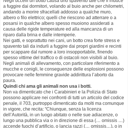
Negli uccelli un botto causa uno spavento tale che li induce
a fuggire dai dormitori, volando al buio anche per chilometri,
andando a morire sfracellati addosso a qualche muro,
albero o filo elettrico; quelli che riescono ad atterrare o a
posarsi in qualche albero spesso muoiono assiderati a
causa delle rigide temperature ed alla mancanza di un
riparo dalla brina e dalle intemperie.
Nei gatti, e soprattutto nei cani, un botto crea forte stress e
spavento tali da indurli a fuggire dai propri giardini e recinti
per scappare dal rumore a loro insopportabile, finendo
spesso vittime del traffico o di ostacoli non visibili al buio.
Negli animali di allevamento, con particolare riferimento a
mucche e conigli, le conseguenze delle esplosioni possono
provocare nelle femmine gravide addirittura l’aborto da
paura.
Quindi chi ama gli animali non usa i botti.
Non va dimenticato che i Carabinieri e la Polizia di Stato
possono applicare nei confronti di tutti un articolo del codice
penale, il 703, purtroppo dimenticato da molti ma comunque
in vigore, che recita: “Chiunque, senza la licenza
dell’Autorità, in un luogo abitato o nelle sue adiacenze, o
lungo una pubblica via o in direzione di essa (… omissis …)
accende fuochi d’artificio, o lancia razzi (… omissis…), o in