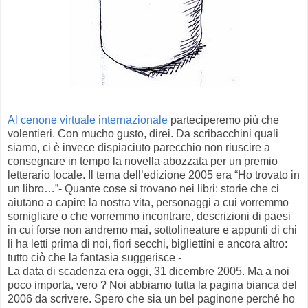
Al cenone virtuale internazionale
parteciperemo più che
volentieri. Con mucho gusto, direi. Da scribacchini quali
siamo, ci è invece dispiaciuto parecchio non riuscire a
consegnare in tempo la novella abozzata per un premio
letterario locale. Il tema dell’edizione 2005 era “Ho trovato in
un libro…”- Quante cose si trovano nei libri: storie che ci
aiutano a capire la nostra vita, personaggi a cui vorremmo
somigliare o che vorremmo incontrare, descrizioni di paesi
in cui forse non andremo mai, sottolineature e appunti di chi
li ha letti prima di noi, fiori secchi, bigliettini e ancora altro:
tutto ciò che la fantasia suggerisce -
La data di scadenza era oggi, 31 dicembre 2005. Ma a noi
poco importa, vero ? Noi abbiamo tutta la pagina bianca del
2006 da scrivere. Spero che sia un bel paginone perché ho