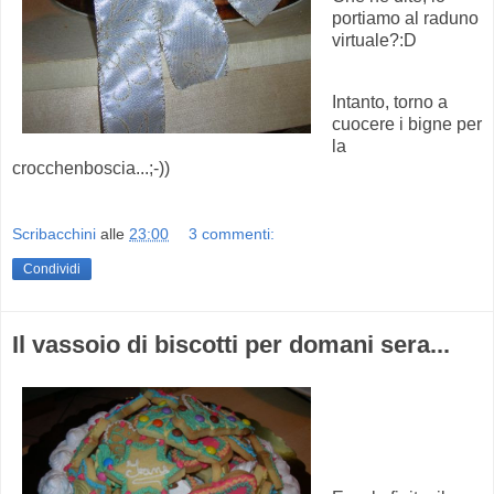
portiamo al raduno
virtuale?:D
Intanto, torno a
cuocere i bigne per
la
crocchenboscia...;-))
Scribacchini
alle
23:00
3 commenti:
Condividi
Il vassoio di biscotti per domani sera...