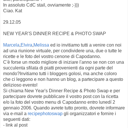
In assoluto CdC stail, ovviamente ;-)))
Ciao. Kat
29.12.05
NEW YEAR'S DINNER RECIPE & PHOTO SWAP
Marcela
,
Elvira
,
Melissa
ed io invitiamo tutti a venire con noi
ad una riunione virtuale, per condividere una, due o tutte le
ricette e le foto del vostro cenone di Capodanno.
C'è forse un modo migliore di iniziare l'anno se non con una
succulenta sfilata di piatti provenienti da ogni parte del
mondo?Invitiamo tutti i bloggers golosi, ma anche coloro
che ci leggono e non hanno un blog, a partecipare a questo
delizioso evento!
Si chiama New Year's Dinner Recipe & Photo Swap e per
partecipare dovrete pubblicare il vostro post con la ricetta
e/o la foto del vostro menu di Capodanno entro lunedí 2
gennaio 2006. Quando avrete tutto pronto, dovrete informare
via e-mail a
recipephotoswap
gli organizzatori e fornire i
seguenti dati:
- link al post