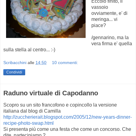
Eccolo finito, il
vassoio
ovviamente, e' di
meringa... vi
piace?
/gennarino, ma la
vera firma e' quella
sulla stella al centro... :-)
Scribacchini
alle
14:50
10 commenti:
Condividi
Raduno virtuale di Capodanno
Scopro su un sito francofono e copincollo la versione
italiana dal blog di Camilla
http://zuccherierait.blogspot.com/2005/12/new-years-dinner-
recipe-photo-swap.html
Si presenta più come una festa che come un concorso. Che
dite, partecipiamo ?