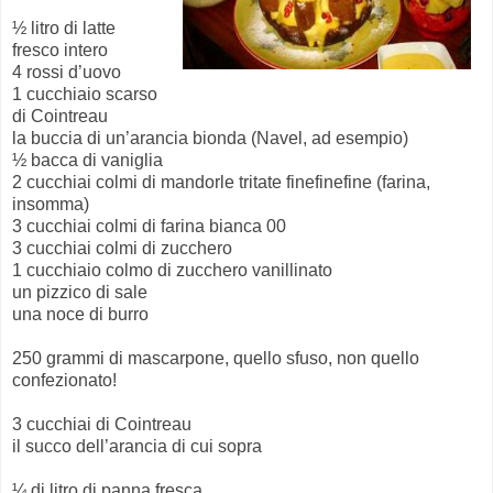
½ litro di latte
fresco intero
4 rossi d’uovo
1 cucchiaio scarso
di Cointreau
la buccia di un’arancia bionda (Navel, ad esempio)
½ bacca di vaniglia
2 cucchiai colmi di mandorle tritate finefinefine (farina,
insomma)
3 cucchiai colmi di farina bianca 00
3 cucchiai colmi di zucchero
1 cucchiaio colmo di zucchero vanillinato
un pizzico di sale
una noce di burro
250 grammi di mascarpone, quello sfuso, non quello
confezionato!
3 cucchiai di Cointreau
il succo dell’arancia di cui sopra
¼ di litro di panna fresca